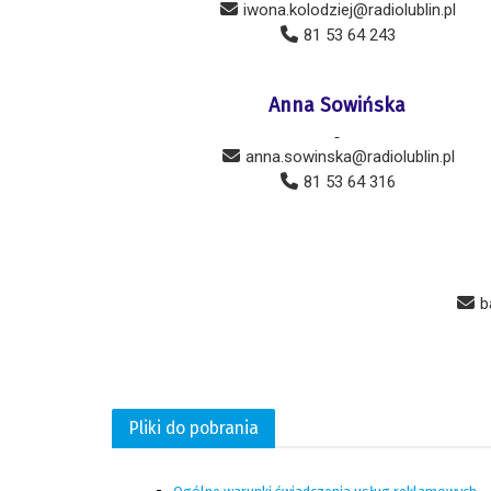
iwona.kolodziej@radiolublin.pl
81 53 64 243
Anna Sowińska
-
anna.sowinska@radiolublin.pl
81 53 64 316
b
Pliki do pobrania