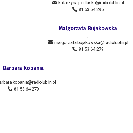
katarzyna.podlaska@radiolublin.pl
81 53 64 295
Małgorzata Bujakowska
-
malgorzata.bujakowska@radiolublin.pl
81 53 64 279
Barbara Kopania
-
arbara.kopania@radiolublin.pl
81 53 64 279