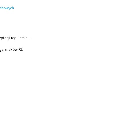
sobowych
ptacji regulaminu.
ęgą znaków RL