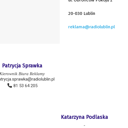
ul. Obrońców Pokoju 2
20-030 Lublin
reklama@radiolublin.pl
Patrycja Sprawka
Kierownik Biura Reklamy
atrycja.sprawka@radiolublin.pl
81 53 64 205
Katarzyna Podlaska
-