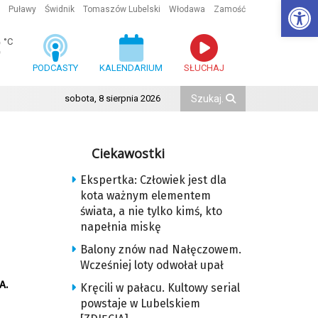
Ot
Puławy
Świdnik
Tomaszów Lubelski
Włodawa
Zamość
3
°C
PODCASTY
KALENDARIUM
SŁUCHAJ
sobota, 8 sierpnia 2026
Ciekawostki
Ekspertka: Człowiek jest dla
kota ważnym elementem
świata, a nie tylko kimś, kto
napełnia miskę
Balony znów nad Nałęczowem.
Wcześniej loty odwołał upał
A.
Kręcili w pałacu. Kultowy serial
powstaje w Lubelskiem