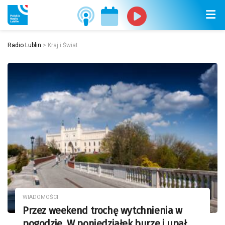
Radio Lublin
>
Kraj i Świat
WIADOMOŚCI
Przez weekend trochę wytchnienia w
pogodzie. W poniedziałek burze i upał