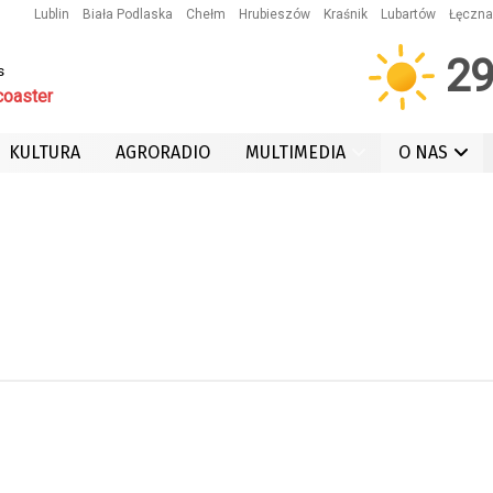
Lublin
Biała Podlaska
Chełm
Hrubieszów
Kraśnik
Lubartów
Łęczna
2
s
coaster
KULTURA
AGRORADIO
MULTIMEDIA
O NAS