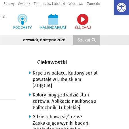
Ot
Puławy
Świdnik
Tomaszów Lubelski
Włodawa
Zamość
9
°C
PODCASTY
KALENDARIUM
SŁUCHAJ
czwartek, 6 sierpnia 2026
Ciekawostki
Kręcili w pałacu. Kultowy serial
powstaje w Lubelskiem
[ZDJĘCIA]
Kolory mogą zdradzić stan
zdrowia. Aplikacja naukowca z
Politechniki Lubelskiej
Gdzie „chowa się” czas?
Zaskakujące wyniki badań