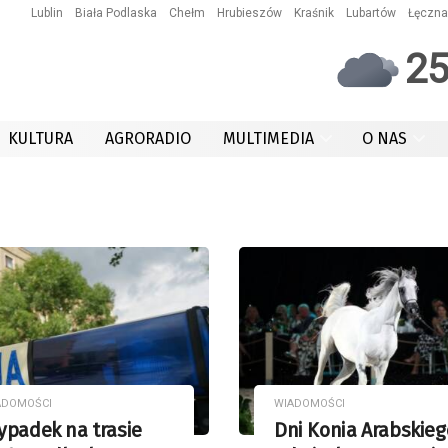
Lublin
Biała Podlaska
Chełm
Hrubieszów
Kraśnik
Lubartów
Łęczna
2
KULTURA
AGRORADIO
MULTIMEDIA
O NAS
ADOMOŚCI
WIADOMOŚCI
ypadek na trasie
Dni Konia Arabskieg