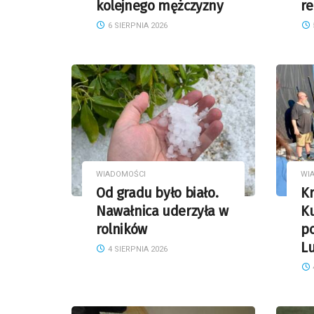
kolejnego mężczyzny
r
6 SIERPNIA 2026
WIADOMOŚCI
WI
Od gradu było biało.
Kr
Nawałnica uderzyła w
Ku
rolników
p
Lu
4 SIERPNIA 2026