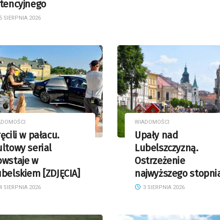
etencyjnego
5 SIERPNIA 2026
ADOMOŚCI
WIADOMOŚCI
ęcili w pałacu.
Upały nad
ltowy serial
Lubelszczyzną.
owstaje w
Ostrzeżenie
belskiem [ZDJĘCIA]
najwyższego stopni
4 SIERPNIA 2026
3 SIERPNIA 2026