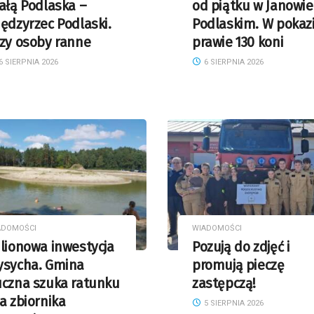
ałą Podlaska –
od piątku w Janowie
ędzyrzec Podlaski.
Podlaskim. W pokaz
zy osoby ranne
prawie 130 koni
6 SIERPNIA 2026
6 SIERPNIA 2026
ADOMOŚCI
WIADOMOŚCI
lionowa inwestycja
Pozują do zdjęć i
ysycha. Gmina
promują pieczę
uczna szuka ratunku
zastępczą!
a zbiornika
5 SIERPNIA 2026