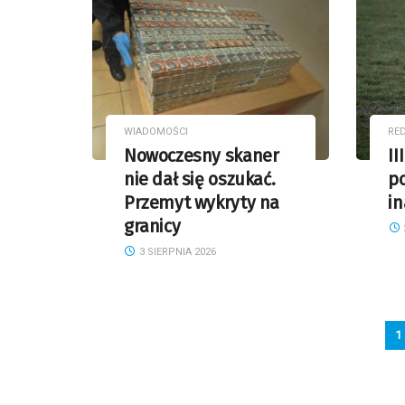
WIADOMOŚCI
RE
Nowoczesny skaner
II
nie dał się oszukać.
p
Przemyt wykryty na
in
granicy
3 SIERPNIA 2026
1