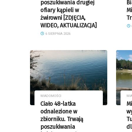
poszukiwania drugiej
Bi
ofiary kąpieli w
Mi
żwirowni [ZDJĘCIA,
Tr
WIDEO, AKTUALIZACJA]
6 SIERPNIA 2026
WIADOMOŚCI
WI
Ciało 48-latka
Mi
odnalezione w
w
zbiorniku. Trwają
T
poszukiwania
dl