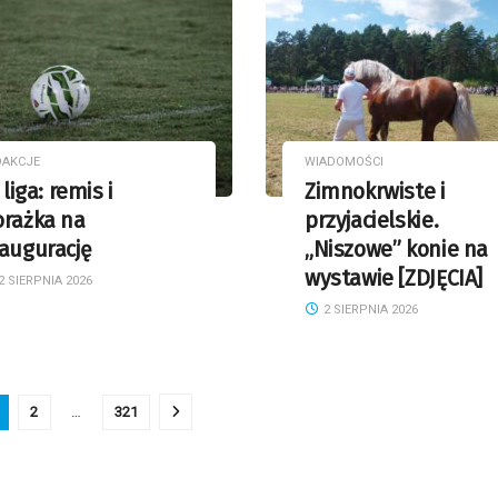
DAKCJE
WIADOMOŚCI
I liga: remis i
Zimnokrwiste i
orażka na
przyjacielskie.
augurację
„Niszowe” konie na
wystawie [ZDJĘCIA]
2 SIERPNIA 2026
2 SIERPNIA 2026
2
…
321