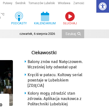
Ot
Puławy
Świdnik
Tomaszów Lubelski
Włodawa
Zamość
5
°C
PODCASTY
KALENDARIUM
SŁUCHAJ
czwartek, 6 sierpnia 2026
Ciekawostki
Balony znów nad Nałęczowem.
Wcześniej loty odwołał upał
Kręcili w pałacu. Kultowy serial
powstaje w Lubelskiem
[ZDJĘCIA]
Kolory mogą zdradzić stan
zdrowia. Aplikacja naukowca z
Politechniki Lubelskiej
o