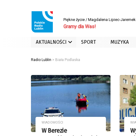
Piękne życie / Magdalena Lipiec-Jaremek
Gramy dla Was!
AKTUALNOŚCI
SPORT
MUZYKA
Radio Lublin
>
Biała Podlaska
WIADOMOŚCI
WI
W Berezie
W