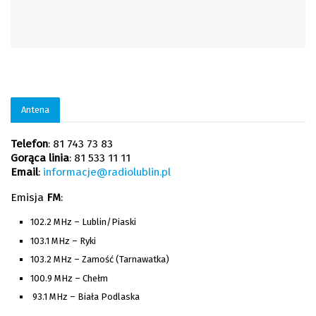
Antena
Telefon
: 81 743 73 83
Gorąca linia
: 81 533 11 11
Email
:
informacje@radiolublin.pl
Emisja
FM
:
102.2 MHz – Lublin/Piaski
103.1 MHz – Ryki
103.2 MHz – Zamość (Tarnawatka)
100.9 MHz – Chełm
93.1 MHz – Biała Podlaska