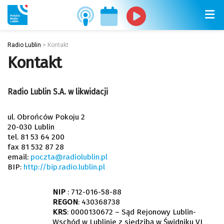
Radio Lublin
>
Kontakt
Kontakt
Radio Lublin S.A. w likwidacji
ul. Obrońców Pokoju 2
20-030 Lublin
tel. 81 53 64 200
fax 81 532 87 28
email:
poczta@radiolublin.pl
BIP:
http://bip.radio.lublin.pl
NIP
: 712-016-58-88
REGON
: 430368738
KRS
: 0000130672 – Sąd Rejonowy Lublin-
Wschód w Lublinie z siedzibą w Świdniku VI