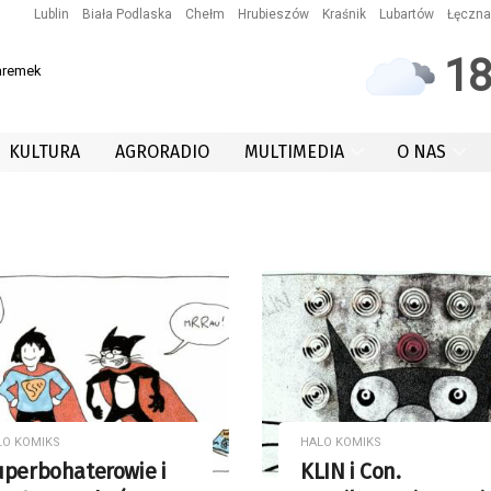
Lublin
Biała Podlaska
Chełm
Hrubieszów
Kraśnik
Lubartów
Łęczna
1
aremek
KULTURA
AGRORADIO
MULTIMEDIA
O NAS
LO KOMIKS
HALO KOMIKS
uperbohaterowie i
KLIN i Con.