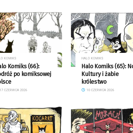
LO KOMIKS
HALO KOMIKS
lo Komiks (66):
Halo Komiks (65): N
odróż po komiksowej
Kultury i żabie
olsce
królestwo
17 CZERWCA 2026
10 CZERWCA 2026