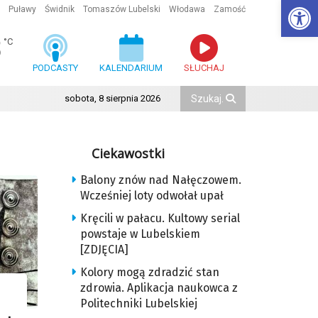
Ot
Puławy
Świdnik
Tomaszów Lubelski
Włodawa
Zamość
8
°C
PODCASTY
KALENDARIUM
SŁUCHAJ
sobota, 8 sierpnia 2026
Ciekawostki
Balony znów nad Nałęczowem.
Wcześniej loty odwołał upał
Kręcili w pałacu. Kultowy serial
powstaje w Lubelskiem
[ZDJĘCIA]
Kolory mogą zdradzić stan
zdrowia. Aplikacja naukowca z
Politechniki Lubelskiej