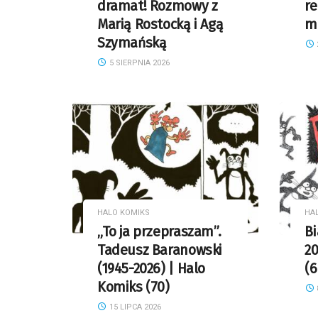
dramat! Rozmowy z
re
Marią Rostocką i Agą
m
Szymańską
5 SIERPNIA 2026
HALO KOMIKS
HA
„To ja przepraszam”.
B
Tadeusz Baranowski
20
(1945-2026) | Halo
(6
Komiks (70)
15 LIPCA 2026