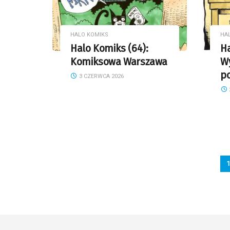
HALO KOMIKS
HA
Halo Komiks (64):
Ha
Komiksowa Warszawa
Wy
po
3 CZERWCA 2026
1