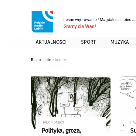
Leśne wędrowanie / Magdalena Lipiec-J
Gramy dla Was!
AKTUALNOŚCI
SPORT
MUZYKA
Radio Lublin
>
komiks
HALO KOMIKS
HA
Polityka, groza,
S