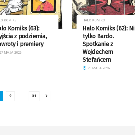
LO KOMIKS
HALO KOMIKS
lo Komiks (63):
Halo Komiks (62): N
jścia z podziemia,
tylko Bardo.
wroty i premiery
Spotkanie z
Wojciechem
27 MAJA 2026
Stefańcem
20 MAJA 2026
2
…
31