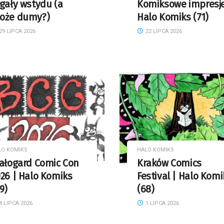
gały wstydu (a
Komiksowe impresje
oże dumy?)
Halo Komiks (71)
29 LIPCA 2026
22 LIPCA 2026
LO KOMIKS
HALO KOMIKS
iałogard Comic Con
Kraków Comics
26 | Halo Komiks
Festival | Halo Komi
9)
(68)
8 LIPCA 2026
1 LIPCA 2026