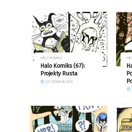
HALO KOMIKS
HA
Halo Komiks (67):
Ha
Projekty Rusta
P
P
24 CZERWCA 2026